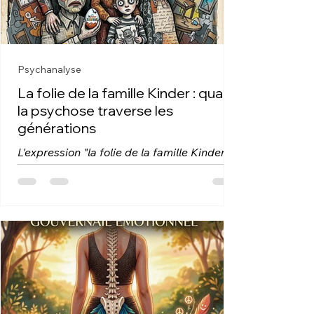
Psychanalyse
La folie de la famille Kinder : quand
la psychose traverse les
générations
L'expression "la folie de la famille Kinder"
évoque une réalité clinique troublante :
celle des troubles psychiques qui se
transmettent au sein d'une même lignée
familiale. Loin d'être anecdotique, ce
phénomène interroge les mécanismes par
lesquels la souffrance psychique franchit
les frontières générationnelles, créant des
schémas répétitifs de dysfonctionnement
que la psychanalyse transgénérationnelle