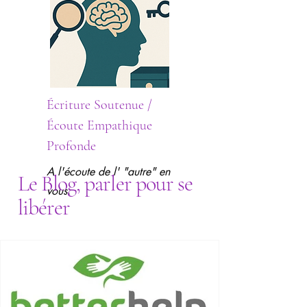
​Écriture Soutenue /
Écoute
Empathique
Profonde
A l'écoute de l' "autre" en
Le Blog, parler pour se
vous.
libérer