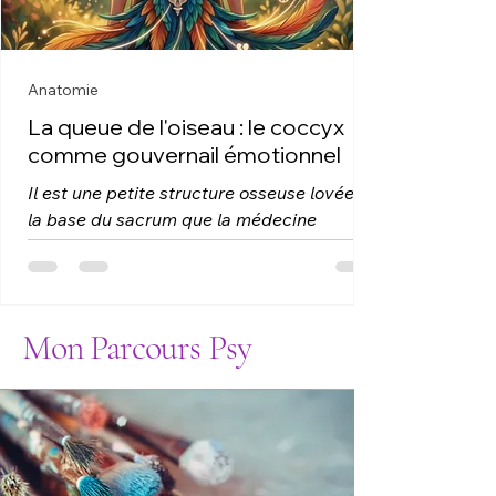
permet d'éclairer.
Anatomie
La queue de l'oiseau : le coccyx
comme gouvernail émotionnel
Il est une petite structure osseuse lovée à
la base du sacrum que la médecine
conventionnelle traite volontiers comme
un simple résidu évolutif : le coccyx.
Quelques vertèbres soudées, à peine
visibles sur un cliché radiologique, que l'on
Mon Parcours Psy
ne remarque vraiment qu'en cas de chute
brutale ou de choc direct.