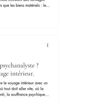
ts que les biens matériels : les
Phobie sociale
s témoins silencieux du passé
iliale qui traverse le temps et
comment ces objets chargés
elles
anchir les décennies et à
eur ?
 psychanalyste ?
ge intérieur.
e le voyage intérieur avec un
 tout doit aller vite, où la
nti, la souffrance psychique
ce ou l'évitement. Pourtant,
rde et que les schémas de vie