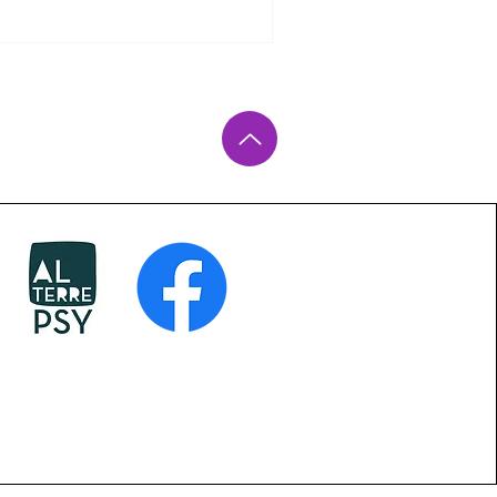
pose : vers qui se tourner pour
?