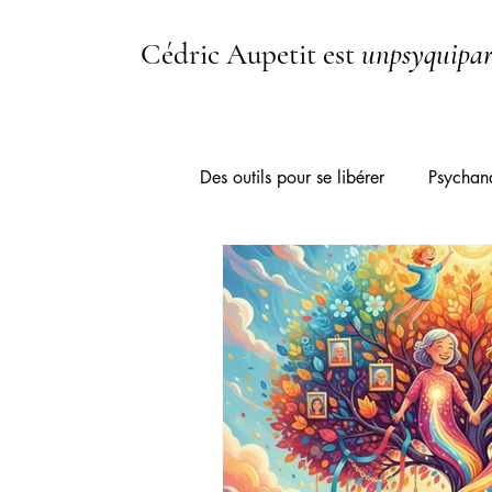
Cédric Aupetit est
unpsyquipar
Des outils pour se libérer
Psychan
Spiritualité
Hym.Media TV
Thérapie Systémique Brève
Burn-out / Épuisement
Gesti