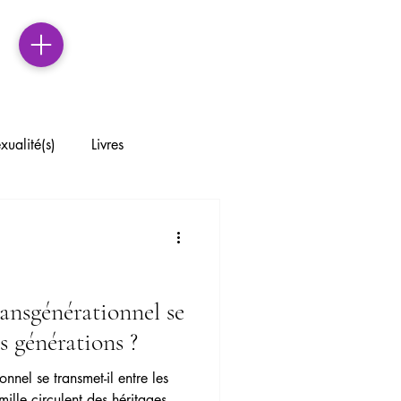
xualité(s)
Livres
lations familiales
ression
ansgénérationnel se
es générations ?
ctive
nnel se transmet-il entre les
ille circulent des héritages