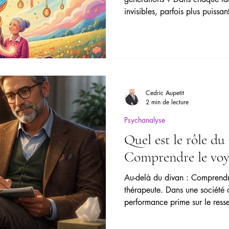
invisibles, parfois plus puissan
oubles du sommeil
Faire son deuil
Rupture amoureuse
objets transgénérationnels. Ce
portent en eux une mémoire fam
façonne notre identité. Mais 
limentaires (TCA)
Fatigue mentale
Familles dysfonctionn
d'histoire parviennent-ils à fr
conserver leur pouvoir évocat
Cedric Aupetit
2 min de lecture
Psychanalyse
Quel est le rôle du
Comprendre le voya
Au-delà du divan : Comprendr
thérapeute. Dans une société où
performance prime sur le resse
est souvent traitée par le silen
lorsque l'angoisse devient sou