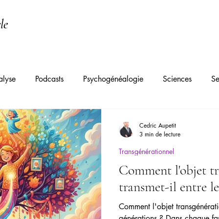
le
alyse
Podcasts
Psychogénéalogie
Sciences
Se
Tradition
Psychanalyse Transgénérationnelle
Constel
Cedric Aupetit
3 min de lecture
Transgénérationnel
Apathie
Psychologie
Psychiatrie
Angoisse
Dép
Comment l'objet tr
transmet-il entre l
on du stress au travail
Hypersensibilité
Dépendance affe
Comment l'objet transgénératio
générations ? Dans chaque fam