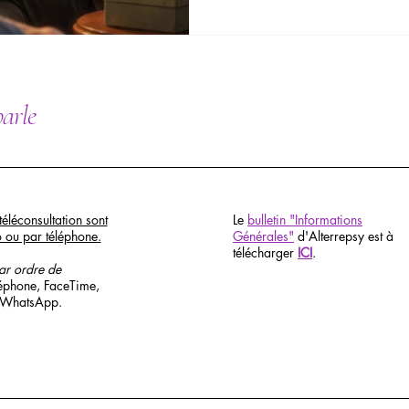
se répètent, une question s'im
dénouer les nœuds de l'âme 
parle
téléconsultation sont
Le
bulletin "Informations
o ou par téléphone.
Générales"
d'Alterrepsy est à
télécharger
ICI
.
par ordre de
léphone, FaceTime,
 WhatsApp.