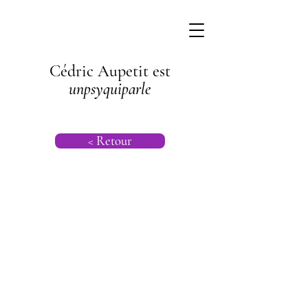
Cédric Aupetit est
unpsyquiparle
< Retour
Psychiatrie |
Psychologie |
Psychanalyse
Transgénération
nelle |
Hypersensibilité