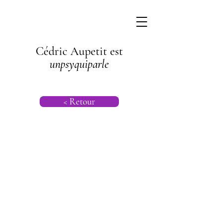
Cédric Aupetit est
unpsyquiparle
< Retour
Faire son deuil
| Psychologie |
Psychanalyse
Transgénération
nelle |
Psychogénéalog