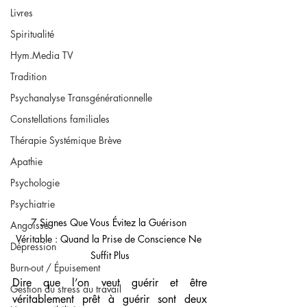
Livres
Spiritualité
Hym.Media TV
Tradition
Psychanalyse Transgénérationnelle
Constellations familiales
Thérapie Systémique Brève
Apathie
Psychologie
Psychiatrie
7 Signes Que Vous Évitez la Guérison 
Angoisse
Véritable : Quand la Prise de Conscience Ne 
Dépression
Suffit Plus
Burn-out / Épuisement
Dire que l’on veut guérir et être 
Gestion du stress au travail
véritablement prêt à guérir sont deux 