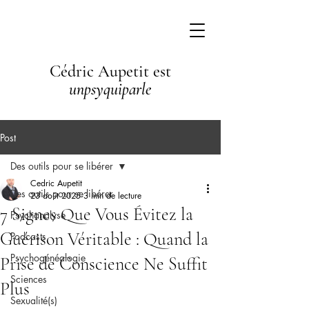
Cédric Aupetit est
unpsyquiparle
Post
Des outils pour se libérer
Cedric Aupetit
Des outils pour se libérer
23 août 2025
3 min de lecture
7 Signes Que Vous Évitez la
Psychanalyse
Guérison Véritable : Quand la
Podcasts
Psychogénéalogie
Prise de Conscience Ne Suffit
Sciences
Plus
Sexualité(s)