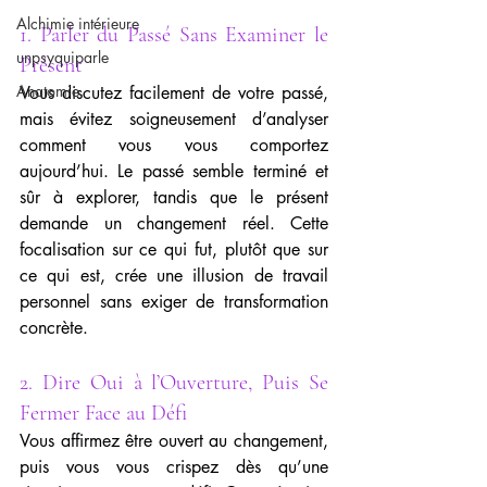
Alchimie intérieure
1. Parler du Passé Sans Examiner le 
unpsyquiparle
Présent
Anatomie
Vous discutez facilement de votre passé, 
mais évitez soigneusement d’analyser 
comment vous vous comportez 
aujourd’hui. Le passé semble terminé et 
sûr à explorer, tandis que le présent 
demande un changement réel. Cette 
focalisation sur ce qui fut, plutôt que sur 
ce qui est, crée une illusion de travail 
personnel sans exiger de transformation 
concrète.
2. Dire Oui à l’Ouverture, Puis Se 
Fermer Face au Défi
Vous affirmez être ouvert au changement, 
puis vous vous crispez dès qu’une 