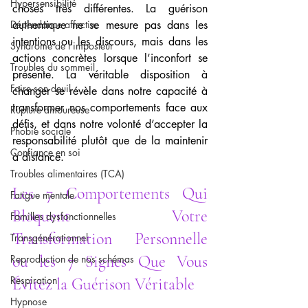
Hypersensibilité
choses très différentes. La guérison 
Dépendance affective
authentique ne se mesure pas dans les 
intentions ou les discours, mais dans les 
Syndrome de l'imposteur
actions concrètes lorsque l’inconfort se 
Troubles du sommeil
présente. La véritable disposition à 
Faire son deuil
changer se révèle dans notre capacité à 
transformer nos comportements face aux 
Rupture amoureuse
défis, et dans notre volonté d’accepter la 
Phobie sociale
responsabilité plutôt que de la maintenir 
Confiance en soi
à distance.
Troubles alimentaires (TCA)
Les 7 Comportements Qui 
Fatigue mentale
Bloquent Votre 
Familles dysfonctionnelles
Transformation Personnelle 
Transgénérationnel
ou les 7 Signes Que Vous 
Reproduction de nos schémas
Respiration
Évitez la Guérison Véritable
Hypnose