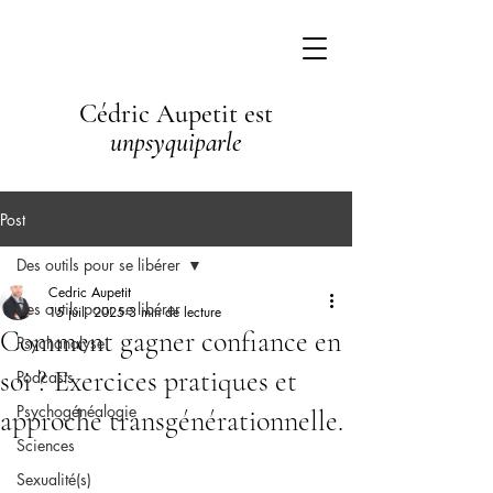
Cédric Aupetit est
unpsyquiparle
Post
Des outils pour se libérer
Cedric Aupetit
Des outils pour se libérer
15 juil. 2025
3 min de lecture
Comment gagner confiance en
Psychanalyse
soi ? Exercices pratiques et
Podcasts
Psychogénéalogie
approche transgénérationnelle.
Sciences
Sexualité(s)