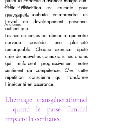
plutôt la capacité à avancer malgré eux. 
Alchimie intérieure
Cette distinction est cruciale pour 
quiconque souhaite entreprendre un 
unpsyquiparle
travail de développement personnel 
Anatomie
authentique.
Les neurosciences ont démontré que notre 
cerveau possède une plasticité 
remarquable. Chaque exercice répété 
crée de nouvelles connexions neuronales 
qui renforcent progressivement notre 
sentiment de compétence. C'est cette 
répétition consciente qui transforme 
l'insécurité en assurance.
L'héritage transgénérationnel 
: quand le passé familial 
impacte la confiance