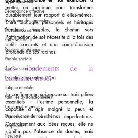
gagner confiance en soi exercices
 à 
Hypersensibilité
mettre en pratique pour transformer 
Dépendance affective
durablement leur rapport à elles-mêmes. 
Syndrome de l'imposteur
Entre blocages personnels et héritages 
familiaux invisibles, le chemin vers 
Troubles du sommeil
l'affirmation de soi nécessite à la fois des 
Faire son deuil
outils concrets et une compréhension 
Rupture amoureuse
profonde de ses racines.
Phobie sociale
Les fondements de la 
Confiance en soi
confiance en soi
Troubles alimentaires (TCA)
Fatigue mentale
La confiance en soi repose sur trois piliers 
Familles dysfonctionnelles
essentiels : l'estime personnelle, la 
Transgénérationnel
capacité à agir malgré la peur, et 
Reproduction de nos schémas
l'acceptation de ses imperfections. 
Contrairement aux idées reçues, elle ne 
Respiration
signifie pas l'absence de doutes, mais 
Hypnose