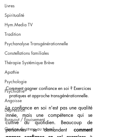
Livres
Spiritualité
Hym.Media TV
Tradition
Psychanalyse Transgénérationnelle
Constellations familiales
Thérapie Systémique Brève
Apathie
Psychologie
Comment gagner confiance en soi ? Exercices 
Psychiatrie
pratiques et approche transgénérationnelle.
Angoisse
La confiance en soi n'est pas une qualité 
Dépression
innée, mais une compétence qui se 
Burn-out / Épuisement
cultive au quotidien. Beaucoup de 
Gestion du stress au travail
personnes se demandent 
comment 