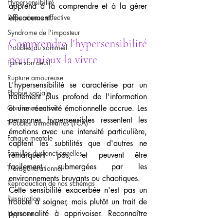
Hypersensibilité
apprend à la comprendre et à la gérer 
Dépendance affective
efficacement.
Syndrome de l'imposteur
Comprendre l'hypersensibilité 
Troubles du sommeil
pour mieux la vivre
Faire son deuil
Rupture amoureuse
L'hypersensibilité se caractérise par un 
Phobie sociale
traitement plus profond de l'information 
Confiance en soi
et une réactivité émotionnelle accrue. Les 
personnes hypersensibles ressentent les 
Troubles alimentaires (TCA)
émotions avec une intensité particulière, 
Fatigue mentale
captent les subtilités que d'autres ne 
Familles dysfonctionnelles
remarquent pas, et peuvent être 
facilement submergées par les 
Transgénérationnel
environnements bruyants ou chaotiques.
Reproduction de nos schémas
Cette sensibilité exacerbée n'est pas un 
Respiration
trouble à soigner, mais plutôt un trait de 
personnalité à apprivoiser. Reconnaître 
Hypnose