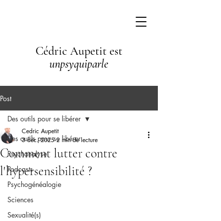
Cédric Aupetit est
unpsyquiparle
Post
Des outils pour se libérer
Cedric Aupetit
Des outils pour se libérer
3 déc. 2025
2 min de lecture
Comment lutter contre
Psychanalyse
l'hypersensibilité ?
Podcasts
Psychogénéalogie
Sciences
Sexualité(s)