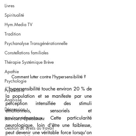
Livres
Spiritualité
Hym.Media TV
Tradition
Psychanalyse Transgénérationnelle
Constellations familiales
Thérapie Systémique Brève
Apathie
Comment lutter contre l'hypersensibilité ?
Psychologie
L'hypersensibilité touche environ 20 % de 
Psychiatrie
la population et se manifeste par une 
Angoisse
perception intensifiée des stimuli 
Dépression
émotionnels, sensoriels et 
environnementaux. Cette particularité 
Burn-out / Épuisement
neurologique, loin d'être une faiblesse, 
Gestion du stress au travail
peut devenir une véritable force lorsqu'on 