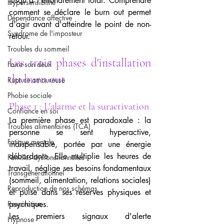
jusqu'à l'effondrement total. Comprendre 
Hypersensibilité
comment se déclare le burn out permet 
Dépendance affective
d'agir avant d'atteindre le point de non-
Syndrome de l'imposteur
retour.
Troubles du sommeil
Les trois phases d'installation 
Faire son deuil
du burn out
Rupture amoureuse
Phobie sociale
Phase 1 : L'alarme et la suractivation
Confiance en soi
La première phase est paradoxale : la 
Troubles alimentaires (TCA)
personne se sent hyperactive, 
Fatigue mentale
indispensable, portée par une énergie 
débordante. Elle multiplie les heures de 
Familles dysfonctionnelles
travail, néglige ses besoins fondamentaux 
Transgénérationnel
(sommeil, alimentation, relations sociales) 
Reproduction de nos schémas
et puise dans ses réserves physiques et 
Respiration
psychiques.
Les premiers signaux d'alerte 
Hypnose