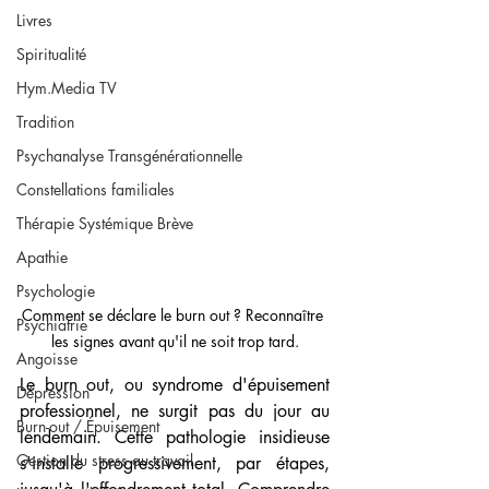
Livres
Spiritualité
Hym.Media TV
Tradition
Psychanalyse Transgénérationnelle
Constellations familiales
Thérapie Systémique Brève
Apathie
Psychologie
Comment se déclare le burn out ? Reconnaître 
Psychiatrie
les signes avant qu'il ne soit trop tard.
Angoisse
Le burn out, ou syndrome d'épuisement 
Dépression
professionnel, ne surgit pas du jour au 
Burn-out / Épuisement
lendemain. Cette pathologie insidieuse 
Gestion du stress au travail
s'installe progressivement, par étapes, 