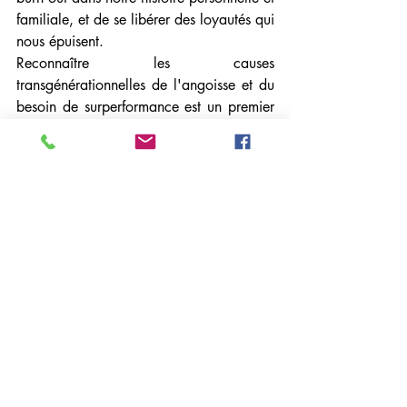
familiale, et de se libérer des loyautés qui 
nous épuisent.
Reconnaître les causes 
transgénérationnelles de l'angoisse et du 
besoin de surperformance est un premier 
pas vers la guérison et la prévention de 
futures rechutes.
Le burn out n'est jamais seulement une 
question d'organisation du travail : c'est 
aussi une histoire familiale à démêler.
Psychogénéalogie
Psychanalyse Transgénérationnelle
Transgénérationnel
Psychanalyse
Psychologie
Psychiatrie
Burn-out / Épuisement
Psychiatrie
Psychologie
Psychanalyse Transgénérationnelle