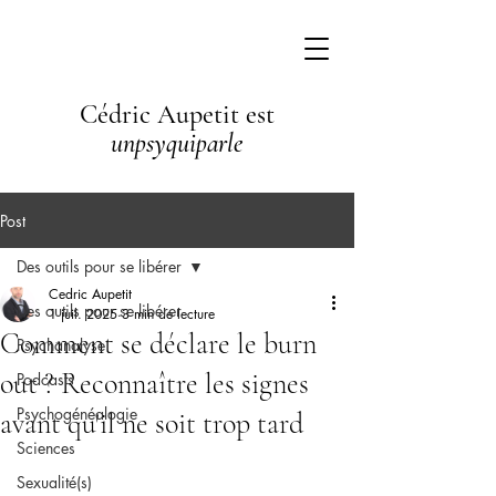
Cédric Aupetit est
unpsyquiparle
Post
Des outils pour se libérer
Cedric Aupetit
Des outils pour se libérer
1 juil. 2025
3 min de lecture
Comment se déclare le burn
Psychanalyse
out ? Reconnaître les signes
Podcasts
Psychogénéalogie
avant qu'il ne soit trop tard
Sciences
Sexualité(s)