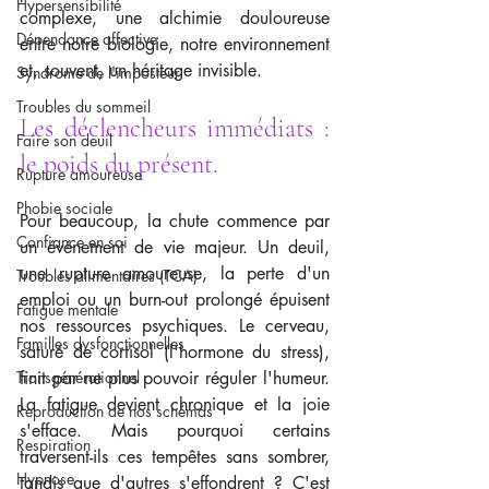
Hypersensibilité
complexe, une alchimie douloureuse 
Dépendance affective
entre notre biologie, notre environnement 
et, souvent, un héritage invisible.
Syndrome de l'imposteur
Troubles du sommeil
Les déclencheurs immédiats : 
Faire son deuil
le poids du présent.
Rupture amoureuse
Phobie sociale
Pour beaucoup, la chute commence par 
Confiance en soi
un événement de vie majeur. Un deuil, 
une rupture amoureuse, la perte d'un 
Troubles alimentaires (TCA)
emploi ou un burn-out prolongé épuisent 
Fatigue mentale
nos ressources psychiques. Le cerveau, 
Familles dysfonctionnelles
saturé de cortisol (l'hormone du stress), 
Transgénérationnel
finit par ne plus pouvoir réguler l'humeur. 
La fatigue devient chronique et la joie 
Reproduction de nos schémas
s'efface. Mais pourquoi certains 
Respiration
traversent-ils ces tempêtes sans sombrer, 
Hypnose
tandis que d'autres s'effondrent ? C'est 