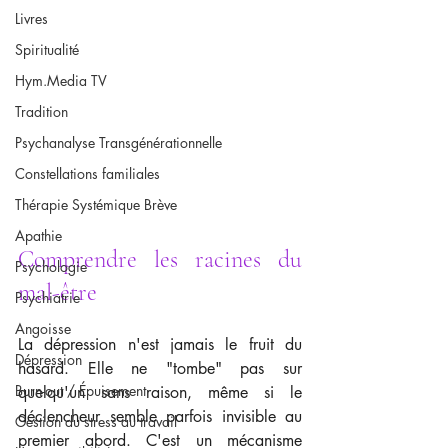
Livres
Spiritualité
Hym.Media TV
Tradition
Psychanalyse Transgénérationnelle
Constellations familiales
Thérapie Systémique Brève
Apathie
Comprendre les racines du 
Psychologie
mal-être
Psychiatrie
Angoisse
La dépression n'est jamais le fruit du 
Dépression
hasard. Elle ne "tombe" pas sur 
Burn-out / Épuisement
quelqu'un sans raison, même si le 
déclencheur semble parfois invisible au 
Gestion du stress au travail
premier abord. C'est un mécanisme 