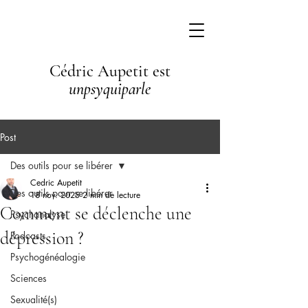
Cédric Aupetit est
unpsyquiparle
Post
Des outils pour se libérer
Cedric Aupetit
Des outils pour se libérer
18 nov. 2025
2 min de lecture
Comment se déclenche une
Psychanalyse
dépression ?
Podcasts
Psychogénéalogie
Sciences
Sexualité(s)