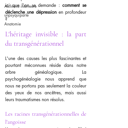
ici que l'on se demande : 
comment se 
Alchimie intérieure
déclenche une dépression
 en profondeur 
unpsyquiparle
?
Anatomie
L'héritage invisible : la part 
du transgénérationnel
L'une des causes les plus fascinantes et 
pourtant méconnues réside dans notre 
arbre généalogique. La 
psychogénéalogie nous apprend que 
nous ne portons pas seulement la couleur 
des yeux de nos ancêtres, mais aussi 
leurs traumatismes non résolus.
Les racines transgénérationnelles de 
l'angoisse