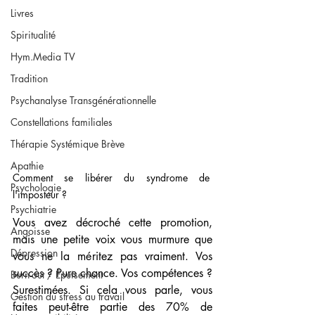
Livres
Spiritualité
Hym.Media TV
Tradition
Psychanalyse Transgénérationnelle
Constellations familiales
Thérapie Systémique Brève
Apathie
Comment se libérer du syndrome de 
Psychologie
l'imposteur ?
Psychiatrie
Vous avez décroché cette promotion, 
Angoisse
mais une petite voix vous murmure que 
Dépression
vous ne la méritez pas vraiment. Vos 
succès ? Pure chance. Vos compétences ? 
Burn-out / Épuisement
Surestimées. Si cela vous parle, vous 
Gestion du stress au travail
faites peut-être partie des 70% de 