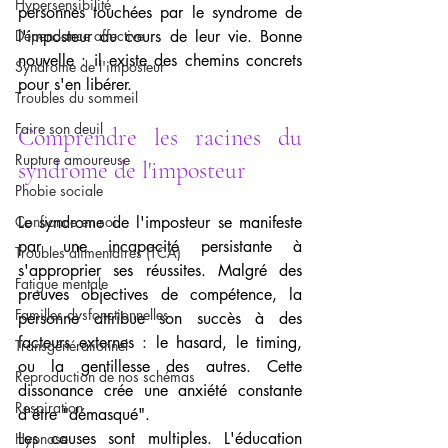
Hypersensibilité
personnes touchées par le syndrome de 
Dépendance affective
l'imposteur au cours de leur vie. Bonne 
nouvelle : il existe des chemins concrets 
Syndrome de l'imposteur
pour s'en libérer.
Troubles du sommeil
Faire son deuil
Comprendre les racines du 
Rupture amoureuse
syndrome de l'imposteur
Phobie sociale
Confiance en soi
Le syndrome de l'imposteur se manifeste 
par une incapacité persistante à 
Troubles alimentaires (TCA)
s'approprier ses réussites. Malgré des 
Fatigue mentale
preuves objectives de compétence, la 
Familles dysfonctionnelles
personne attribue son succès à des 
facteurs externes : le hasard, le timing, 
Transgénérationnel
ou la gentillesse des autres. Cette 
Reproduction de nos schémas
dissonance crée une anxiété constante 
Respiration
d'être "démasqué".
Les causes sont multiples. L'éducation 
Hypnose