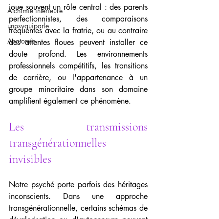
joue souvent un rôle central : des parents 
Alchimie intérieure
perfectionnistes, des comparaisons 
unpsyquiparle
fréquentes avec la fratrie, ou au contraire 
Anatomie
des attentes floues peuvent installer ce 
doute profond. Les environnements 
professionnels compétitifs, les transitions 
de carrière, ou l'appartenance à un 
groupe minoritaire dans son domaine 
amplifient également ce phénomène.
Les transmissions 
transgénérationnelles 
invisibles
Notre psyché porte parfois des héritages 
inconscients. Dans une approche 
transgénérationnelle, certains schémas de 