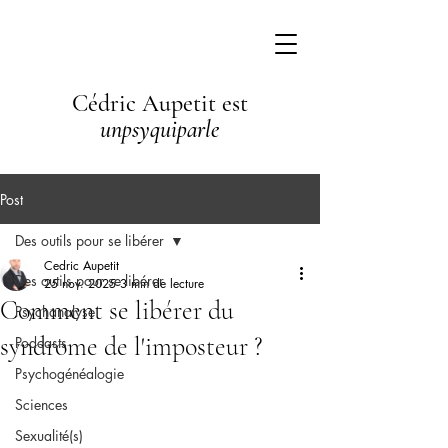
Cédric Aupetit est
unpsyquiparle
Post
Des outils pour se libérer
Cedric Aupetit
Des outils pour se libérer
25 nov. 2025
3 min de lecture
Comment se libérer du
Psychanalyse
syndrome de l'imposteur ?
Podcasts
Psychogénéalogie
Sciences
Sexualité(s)