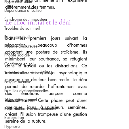
fin d'une relation, même s'ils l'expriment 
Hypersensibilité
différemment des femmes.
Dépendance affective
Syndrome de l'imposteur
Le choc initial et le déni
Troubles du sommeil
Faire son deuil
Dans les premiers jours suivant la 
séparation, beaucoup d'hommes 
Rupture amoureuse
adoptent une posture de stoïcisme. Ils 
Phobie sociale
minimisent leur souffrance, se réfugient 
Confiance en soi
dans le travail ou les distractions. Ce 
mécanisme de défense psychologique 
Troubles alimentaires (TCA)
masque une douleur bien réelle. Le déni 
Fatigue mentale
permet de retarder l'affrontement avec 
Familles dysfonctionnelles
des émotions perçues comme 
Transgénérationnel
déstabilisantes. Cette phase peut durer 
quelques jours à plusieurs semaines, 
Reproduction de nos schémas
créant l'illusion trompeuse d'une gestion 
Respiration
sereine de la rupture.
Hypnose