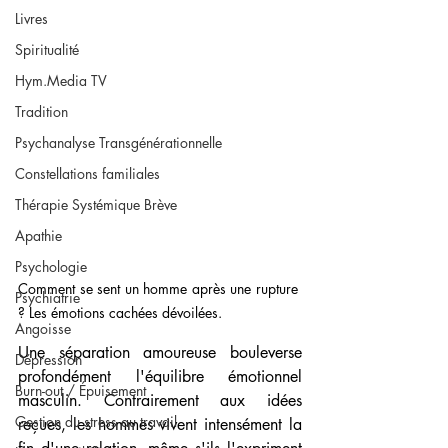
Livres
Spiritualité
Hym.Media TV
Tradition
Psychanalyse Transgénérationnelle
Constellations familiales
Thérapie Systémique Brève
Apathie
Psychologie
Comment se sent un homme après une rupture 
Psychiatrie
? Les émotions cachées dévoilées.
Angoisse
Une séparation amoureuse bouleverse 
Dépression
profondément l'équilibre émotionnel 
Burn-out / Épuisement
masculin. Contrairement aux idées 
Gestion du stress au travail
reçues, les hommes vivent intensément la 