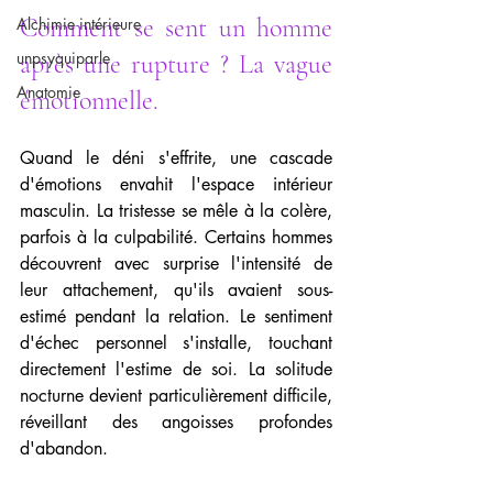
Comment se sent un homme 
Alchimie intérieure
unpsyquiparle
après une rupture ? La vague 
Anatomie
émotionnelle.
Quand le déni s'effrite, une cascade 
d'émotions envahit l'espace intérieur 
masculin. La tristesse se mêle à la colère, 
parfois à la culpabilité. Certains hommes 
découvrent avec surprise l'intensité de 
leur attachement, qu'ils avaient sous-
estimé pendant la relation. Le sentiment 
d'échec personnel s'installe, touchant 
directement l'estime de soi. La solitude 
nocturne devient particulièrement difficile, 
réveillant des angoisses profondes 
d'abandon.