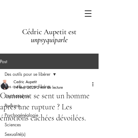
Cédric Aupetit est
unpsyquiparle
Post
Des outils pour se libérer
Cedric Aupetit
Des outils pour se libérer
14 févr. 2025
2 min de lecture
Comment se sent un homme
Psychanalyse
après une rupture ? Les
Podcasts
Psychogénéalogie
émotions cachées dévoilées.
Sciences
Sexualité(s)