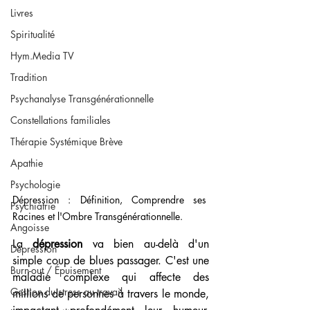
Livres
Spiritualité
Hym.Media TV
Tradition
Psychanalyse Transgénérationnelle
Constellations familiales
Thérapie Systémique Brève
Apathie
Psychologie
Dépression : Définition, Comprendre ses 
Psychiatrie
Racines et l'Ombre Transgénérationnelle.
Angoisse
La 
dépression
 va bien au-delà d'un 
Dépression
simple coup de blues passager. C'est une 
Burn-out / Épuisement
maladie complexe qui affecte des 
Gestion du stress au travail
millions de personnes à travers le monde, 