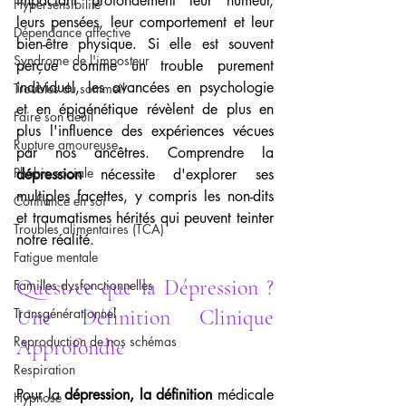
impactant profondément leur humeur, 
Hypersensibilité
leurs pensées, leur comportement et leur 
Dépendance affective
bien-être physique. Si elle est souvent 
Syndrome de l'imposteur
perçue comme un trouble purement 
individuel, les avancées en psychologie 
Troubles du sommeil
et en épigénétique révèlent de plus en 
Faire son deuil
plus l'influence des expériences vécues 
Rupture amoureuse
par nos ancêtres. Comprendre la 
Phobie sociale
dépression
 nécessite d'explorer ses 
multiples facettes, y compris les non-dits 
Confiance en soi
et traumatismes hérités qui peuvent teinter 
Troubles alimentaires (TCA)
notre réalité.
Fatigue mentale
Qu'est-ce que la Dépression ? 
Familles dysfonctionnelles
Transgénérationnel
Une Définition Clinique 
Reproduction de nos schémas
Approfondie
Respiration
Pour la 
dépression, la définition
 médicale 
Hypnose