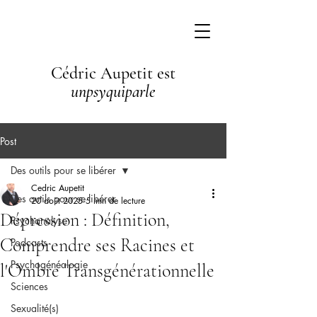
Cédric Aupetit est
unpsyquiparle
Post
Des outils pour se libérer
Cedric Aupetit
Des outils pour se libérer
20 août 2025
5 min de lecture
Dépression : Définition,
Psychanalyse
Comprendre ses Racines et
Podcasts
Psychogénéalogie
l'Ombre Transgénérationnelle
Sciences
Sexualité(s)