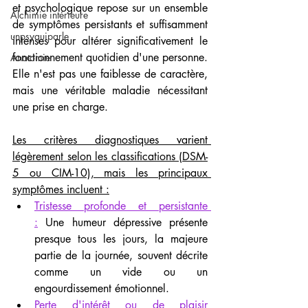
et psychologique repose sur un ensemble 
Alchimie intérieure
de symptômes persistants et suffisamment 
unpsyquiparle
intenses pour altérer significativement le 
fonctionnement quotidien d'une personne. 
Anatomie
Elle n'est pas une faiblesse de caractère, 
mais une véritable maladie nécessitant 
une prise en charge.
Les critères diagnostiques varient 
légèrement selon les classifications (DSM-
5 ou CIM-10), mais les principaux 
symptômes incluent :
Tristesse profonde et persistante 
:
 Une humeur dépressive présente 
presque tous les jours, la majeure 
partie de la journée, souvent décrite 
comme un vide ou un 
engourdissement émotionnel.
Perte d'intérêt ou de plaisir 