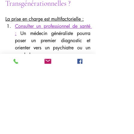
Transgénérationnelles ?
La prise en charge est multifactorielle :
Consulter un professionnel de santé 
:
 Un médecin généraliste pourra 
poser un premier diagnostic et 
orienter vers un psychiatre ou un 
psychologue.
La psychothérapie :
 La thérapie 
cognitivo-comportementale (TCC), la 
thérapie interpersonnelle, ou la 
psychanalyse/psychothérapie 
d'orientation analytique sont des 
approches efficaces. Pour les aspects 
transgénérationnels, les approches 
systémiques ou la psychogénéalogie 
peuvent être particulièrement 
pertinentes pour dénouer les liens 
invisibles.