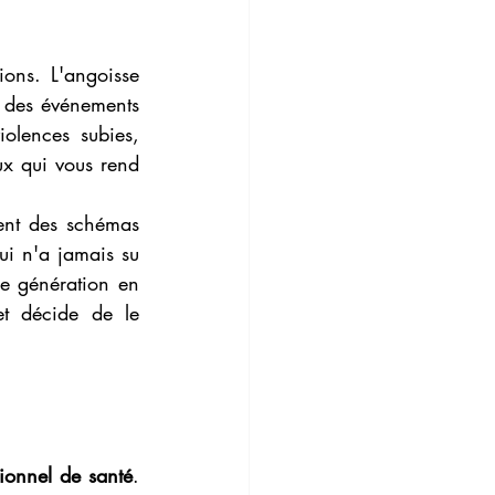
ions. L'angoisse 
 des événements 
olences subies, 
ux qui vous rend 
nt des schémas 
ui n'a jamais su 
de génération en 
t décide de le 
sionnel de santé
. 