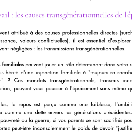
ail : les causes transgénérationnelles de l
uvent attribué à des causes professionnelles directes (surch
nce, valeurs conflictuelles), il est essentiel d'explore
vent négligées : les transmissions transgénérationnelles.
s familiales
 peuvent jouer un rôle déterminant dans votre ra
us hérité d'une injonction familiale à "toujours se sacrifie
ir" ? Ces mandats transgénérationnels, transmis inc
ation, peuvent vous pousser à l'épuisement sans même q
lles, le repos est perçu comme une faiblesse, l'ambi
ite comme une dette envers les générations précédentes
pauvreté ou la guerre, si vos parents se sont sacrifiés pour
ortez peut-être inconsciemment le poids de devoir "justifier