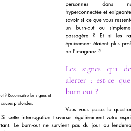
personnes dans not
ale
Confiance en soi
Troubles alimentaires (TCA)
Fatigu
hyperconnectée et exigeant
savoir si ce que vous ressente
un burn-out ou simplemen
passagère ? Et si les ra
épuisement étaient plus pro
ne l'imaginez ?
Les signes qui do
alerter : est-ce que
burn out ?
out ? Reconnaître les signes et 
 causes profondes.
Vous vous posez la question
i cette interrogation traverse régulièrement votre espri
rtant. Le burn-out ne survient pas du jour au lendemain 