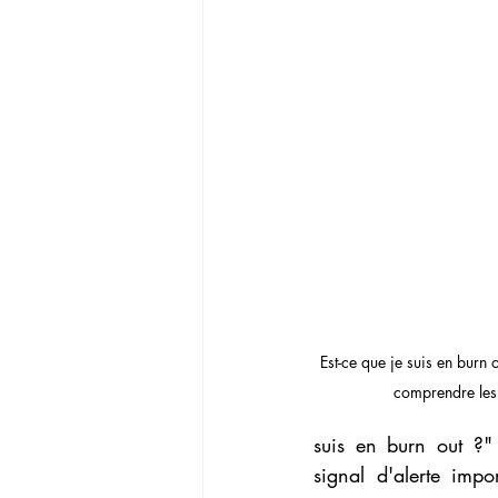
Rupture amoureuse
Phobie soci
Familles dysfonctionnelles
Est-ce que je suis en burn 
comprendre les
suis en burn out ?" S
signal d'alerte impo