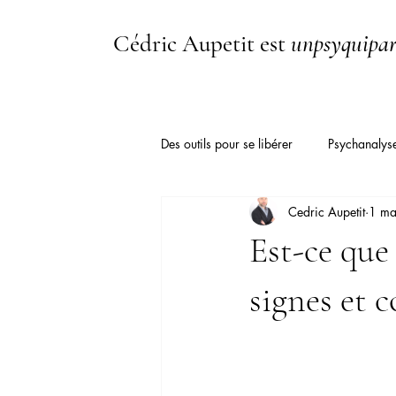
Cédric Aupetit est
unpsyquipar
Des outils pour se libérer
Psychanalys
Cedric Aupetit
1 ma
Hym.Media TV
Tradition
Est-ce que 
Apathie
Psychologie
Psyc
signes et 
Hypersensibilité
Dépendance af