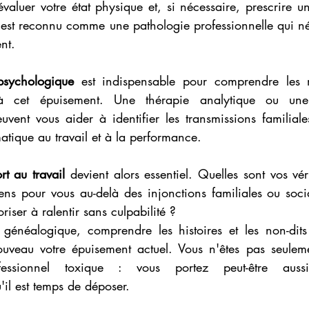
luer votre état physique et, si nécessaire, prescrire un 
t est reconnu comme une pathologie professionnelle qui né
nt.
sychologique
 est indispensable pour comprendre les 
à cet épuisement. Une thérapie analytique ou un
vent vous aider à identifier les transmissions familiales
atique au travail et à la performance.
t au travail
 devient alors essentiel. Quelles sont vos véri
ens pour vous au-delà des injonctions familiales ou soc
iser à ralentir sans culpabilité ?
 généalogique, comprendre les histoires et les non-dits 
ouveau votre épuisement actuel. Vous n'êtes pas seuleme
fessionnel toxique : vous portez peut-être auss
'il est temps de déposer.