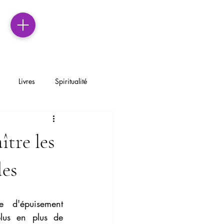
Livres
Spiritualité
érapie Systémique Brève
ître les
Gestion du stress au travail
des
ire son deuil
 d'épuisement 
lus en plus de 