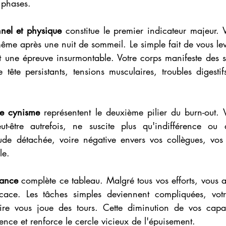
 phases.
nel et physique
 constitue le premier indicateur majeur. 
ême après une nuit de sommeil. Le simple fait de vous lev
ent une épreuve insurmontable. Votre corps manifeste des s
tête persistants, tensions musculaires, troubles digestif
le cynisme
 représentent le deuxième pilier du burn-out. Vo
ut-être autrefois, ne suscite plus qu'indifférence ou 
ude détachée, voire négative envers vos collègues, vos c
le.
mance
 complète ce tableau. Malgré tous vos efforts, vous a
icace. Les tâches simples deviennent compliquées, votr
oire vous joue des tours. Cette diminution de vos capa
nce et renforce le cercle vicieux de l'épuisement.