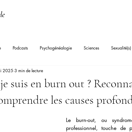
le
e
Podcasts
Psychogénéalogie
Sciences
Sexualité(s)
i 2025
3 min de lecture
Psychanalyse Transgénérationnelle
Constellations familiales
Th
je suis en burn out ? Reconna
hiatrie
Angoisse
Dépression
Burn-out / Épuisement
comprendre les causes profon
fective
Syndrome de l'imposteur
Troubles du sommeil
Fa
Le burn-out, ou syndrome
professionnel, touche de p