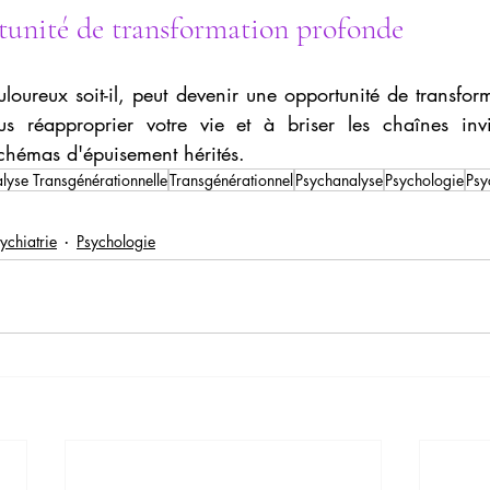
tunité de transformation profonde
uloureux soit-il, peut devenir une opportunité de transfor
us réapproprier votre vie et à briser les chaînes invi
chémas d'épuisement hérités.
lyse Transgénérationnelle
Transgénérationnel
Psychanalyse
Psychologie
Psy
ychiatrie
Psychologie