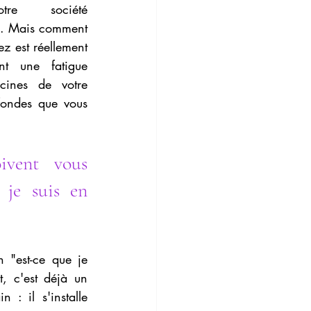
re société 
e mentale
e. Mais comment 
z est réellement 
t une fatigue 
cines de votre 
fondes que vous 
ivent vous 
 je suis en 
 "est-ce que je 
t, c'est déjà un 
: il s'installe 