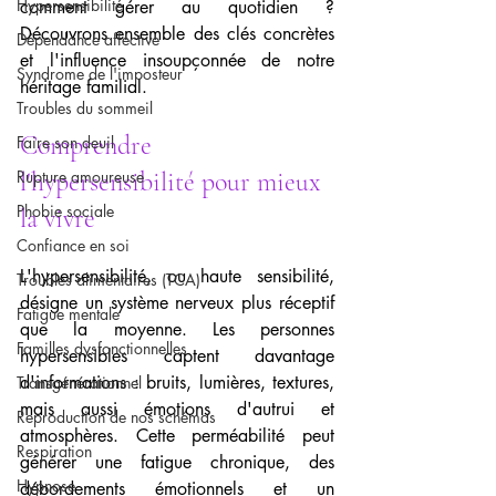
Hypersensibilité
comment gérer au quotidien ? 
Découvrons ensemble des clés concrètes 
Dépendance affective
et l'influence insoupçonnée de notre 
Syndrome de l'imposteur
héritage familial.
Troubles du sommeil
Comprendre 
Faire son deuil
Rupture amoureuse
l'hypersensibilité pour mieux 
Phobie sociale
la vivre
Confiance en soi
L'hypersensibilité, ou haute sensibilité, 
Troubles alimentaires (TCA)
désigne un système nerveux plus réceptif 
Fatigue mentale
que la moyenne. Les personnes 
Familles dysfonctionnelles
hypersensibles captent davantage 
d'informations : bruits, lumières, textures, 
Transgénérationnel
mais aussi émotions d'autrui et 
Reproduction de nos schémas
atmosphères. Cette perméabilité peut 
Respiration
générer une fatigue chronique, des 
Hypnose
débordements émotionnels et un 