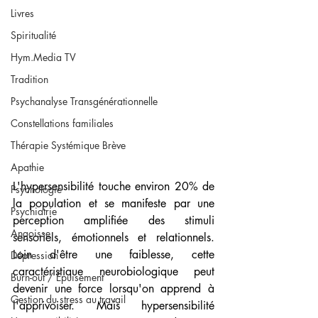
Livres
Spiritualité
Hym.Media TV
Tradition
Psychanalyse Transgénérationnelle
Constellations familiales
Thérapie Systémique Brève
Apathie
L'hypersensibilité touche environ 20% de 
Psychologie
la population et se manifeste par une 
Psychiatrie
perception amplifiée des stimuli 
Angoisse
sensoriels, émotionnels et relationnels. 
Loin d'être une faiblesse, cette 
Dépression
caractéristique neurobiologique peut 
Burn-out / Épuisement
devenir une force lorsqu'on apprend à 
Gestion du stress au travail
l'apprivoiser. Mais hypersensibilité 