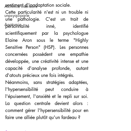
sentiment d'inadaptation sociale.
Alchimie intérieure
Cette particularité n'est ni un trouble ni 
unpsyquiparle
une pathologie. C'est un trait de 
Anatomie
personnalité inné, identifié 
scientifiquement par la psychologue 
Elaine Aron sous le terme "Highly 
Sensitive Person" (HSP). Les personnes 
concernées possèdent une empathie 
développée, une créativité intense et une 
capacité d'analyse profonde, autant 
d'atouts précieux une fois intégrés.
Néanmoins, sans stratégies adaptées, 
l'hypersensibilité peut conduire à 
l'épuisement, l'anxiété et le repli sur soi. 
La question centrale devient alors : 
comment gérer l'hypersensibilité pour en 
faire une alliée plutôt qu'un fardeau ?