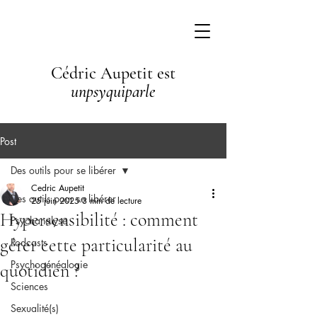
Cédric Aupetit est
unpsyquiparle
Post
Des outils pour se libérer
Cedric Aupetit
Des outils pour se libérer
25 juin 2025
3 min de lecture
Hypersensibilité : comment
Psychanalyse
gérer cette particularité au
Podcasts
Psychogénéalogie
quotidien ?
Sciences
Sexualité(s)