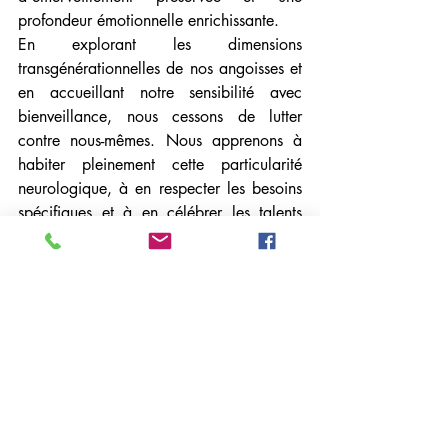
profondeur émotionnelle enrichissante.
En explorant les dimensions 
transgénérationnelles de nos angoisses et 
en accueillant notre sensibilité avec 
bienveillance, nous cessons de lutter 
contre nous-mêmes. Nous apprenons à 
habiter pleinement cette particularité 
neurologique, à en respecter les besoins 
spécifiques et à en célébrer les talents 
uniques.
L'hypersensibilité, lorsqu'elle est 
comprise, accueillie et régulée, devient 
une boussole intérieure fiable, un canal 
de créativité puissant et une source de 
connexion authentique avec soi-même et 
les autres.
Psychogénéalogie
Psychanalyse Transgénérationnelle
Transgénérationnel
Psychanalyse
Psychologie
Psychiatrie
Hypersensibilité