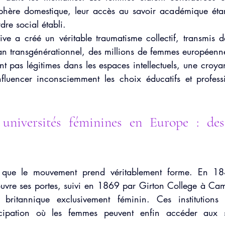
sphère domestique, leur accès au savoir académique éta
re social établi.
ive a créé un véritable traumatisme collectif, transmis d
an transgénérationnel, des millions de femmes européennes
ent pas légitimes dans les espaces intellectuels, une croyan
nfluencer inconsciemment les choix éducatifs et professi
universités féminines en Europe : des 
e que le mouvement prend véritablement forme. En 18
uvre ses portes, suivi en 1869 par Girton College à Cam
re britannique exclusivement féminin. Ces institutions
cipation où les femmes peuvent enfin accéder aux sa