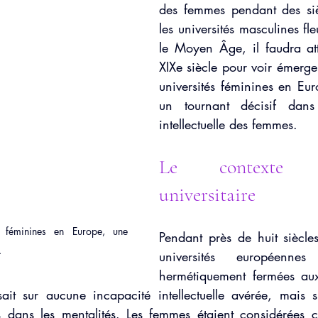
des femmes pendant des siè
ale
Confiance en soi
Troubles alimentaires (TCA)
Fatigu
les universités masculines fle
le Moyen Âge, il faudra att
XIXe siècle pour voir émerger
universités féminines en Eur
un tournant décisif dans 
intellectuelle des femmes.
Le contexte d'e
universitaire
s féminines en Europe, une 
Pendant près de huit siècles
.
universités européennes
hermétiquement fermées aux
sait sur aucune incapacité intellectuelle avérée, mais s
 dans les mentalités. Les femmes étaient considérées c