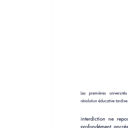
Rupture amoureuse
Phobie soci
Familles dysfonctionnelles
Les premières université
révolution éducative tardive
interdiction ne repo
profondément ancrés