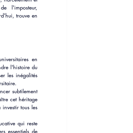
 l'imposteur, 
'hui, trouve en 
iversitaires en 
re l'histoire du 
r les inégalités 
sitaire.
ncer subtilement 
tre cet héritage 
nvestir tous les 
cative qui reste 
s essentiels de 