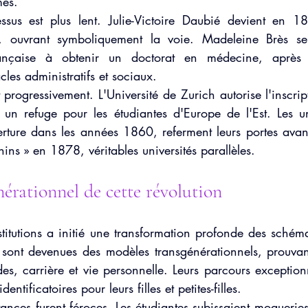
mes.
ssus est plus lent. Julie-Victoire Daubié devient en 1
e, ouvrant symboliquement la voie. Madeleine Brès s
nçaise à obtenir un doctorat en médecine, après a
les administratifs et sociaux.
t progressivement. L'Université de Zurich autorise l'inscri
n refuge pour les étudiantes d'Europe de l'Est. Les univ
rture dans les années 1860, referment leurs portes avant
nins » en 1878, véritables universités parallèles.
érationnel de cette révolution
stitutions a initié une transformation profonde des schéma
 sont devenues des modèles transgénérationnels, prouva
des, carrière et vie personnelle. Leurs parcours exception
dentificatoires pour leurs filles et petites-filles.
ances furent féroces. Les étudiantes subissaient moqueries