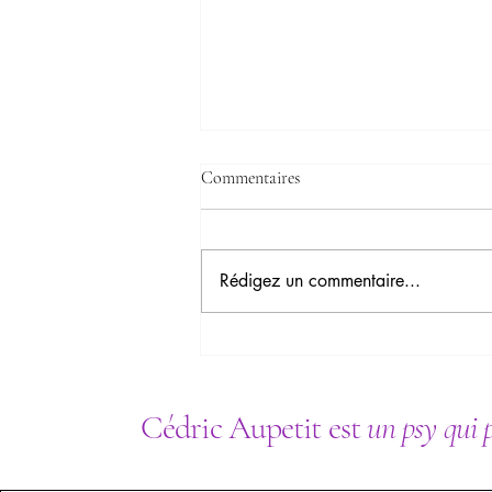
Commentaires
Rédigez un commentaire...
Les Béguines : Ces Femmes
Médiévales qui ont Inventé une
Troisième Voie entre Mariage et
Couvent
Cédric Aupetit est
un psy qui 