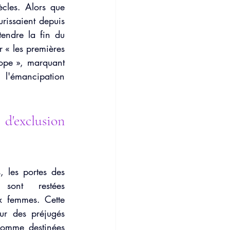
cles. Alors que 
e mentale
urissaient depuis 
endre la fin du 
 « les premières 
ope », marquant 
l'émancipation 
xclusion 
, les portes des 
 sont restées 
 femmes. Cette 
ur des préjugés 
omme destinées 