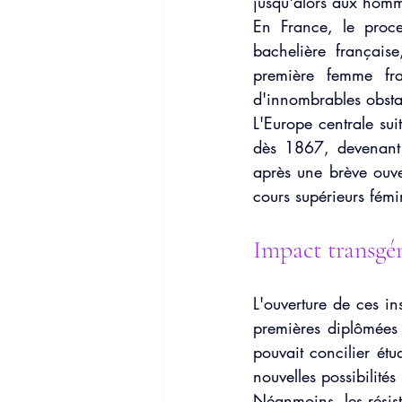
jusqu'alors aux hom
En France, le proce
bachelière français
première femme fra
d'innombrables obstac
L'Europe centrale sui
dès 1867, devenant u
après une brève ouve
cours supérieurs fémi
Impact transgén
L'ouverture de ces in
premières diplômées
pouvait concilier étu
nouvelles possibilités i
Néanmoins, les résist