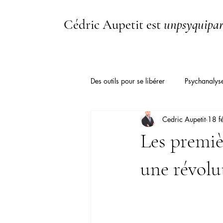
Cédric Aupetit est
unpsyquipar
Des outils pour se libérer
Psychanalys
Cedric Aupetit
18 fé
Hym.Media TV
Tradition
Les premiè
Apathie
Psychologie
Psyc
une révolu
Hypersensibilité
Dépendance af