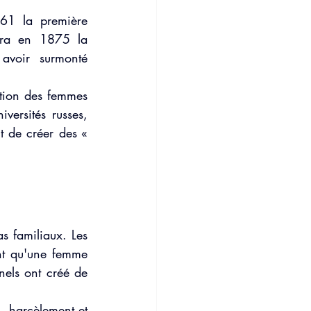
861 la première 
era en 1875 la 
voir surmonté 
ption des femmes 
ersités russes, 
 de créer des « 
s familiaux. Les 
nt qu'une femme 
nels ont créé de 
, harcèlement et 