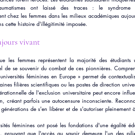
aumatismes ont laissé des traces : le syndrome de
sent chez les femmes dans les milieux académiques aujourd
s cette histoire d'illégitimité imposée.
jours vivant
ue les femmes représentent la majorité des étudiants un
iel de se souvenir du combat de ces pionnières. Comprend
 universités féminines en Europe » permet de contextualise
aines filières scientifiques ou les postes de direction univer
ationnelle de l'exclusion universitaire peut encore influe
on, créant parfois une autocensure inconsciente. Reconnaî
générations de s'en libérer et de s'autoriser pleinement à i
ités féminines ont posé les fondations d'une égalité édu
 prouvant que l'accès au savoir demeure l'un des pilier