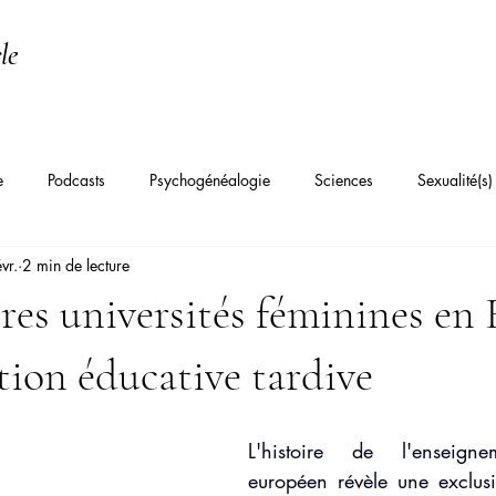
le
e
Podcasts
Psychogénéalogie
Sciences
Sexualité(s)
vr.
2 min de lecture
Psychanalyse Transgénérationnelle
Constellations familiales
Th
res universités féminines en 
hiatrie
Angoisse
Dépression
Burn-out / Épuisement
tion éducative tardive
fective
Syndrome de l'imposteur
Troubles du sommeil
Fa
L'histoire de l'enseigne
européen révèle une exclusi