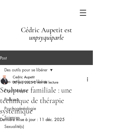
Cédric Aupetit est
unpsyquiparle
Post
Des outils pour se libérer
Cedric Aupetit
Des outils pour se libérer
30 juil. 2025
2 min de lecture
Sculpture familiale : une
Psychanalyse
technique de thérapie
Podcasts
Psychogénéalogie
systémique
Sciences
Dernière mise à jour :
11 déc. 2025
Sexualité(s)