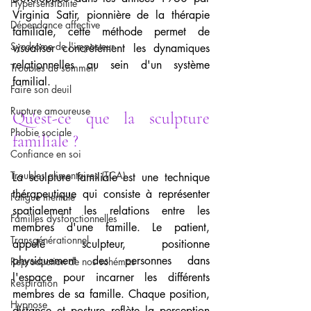
Hypersensibilité
Virginia Satir, pionnière de la thérapie 
Dépendance affective
familiale, cette méthode permet de 
Syndrome de l'imposteur
visualiser concrètement les dynamiques 
relationnelles au sein d'un système 
Troubles du sommeil
familial.
Faire son deuil
Rupture amoureuse
Qu'est-ce que la sculpture 
Phobie sociale
familiale ?
Confiance en soi
Troubles alimentaires (TCA)
La sculpture familiale est une technique 
thérapeutique qui consiste à représenter 
Fatigue mentale
spatialement les relations entre les 
Familles dysfonctionnelles
membres d'une famille. Le patient, 
Transgénérationnel
appelé sculpteur, positionne 
physiquement des personnes dans 
Reproduction de nos schémas
l'espace pour incarner les différents 
Respiration
membres de sa famille. Chaque position, 
Hypnose
distance et posture reflète la perception 