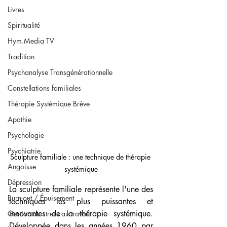
Livres
Spiritualité
Hym.Media TV
Tradition
Psychanalyse Transgénérationnelle
Constellations familiales
Thérapie Systémique Brève
Apathie
Psychologie
Psychiatrie
Sculpture familiale : une technique de thérapie 
Angoisse
systémique
Dépression
La sculpture familiale représente l'une des 
Burn-out / Épuisement
techniques les plus puissantes et 
innovantes de la thérapie systémique. 
Gestion du stress au travail
Développée dans les années 1960 par 