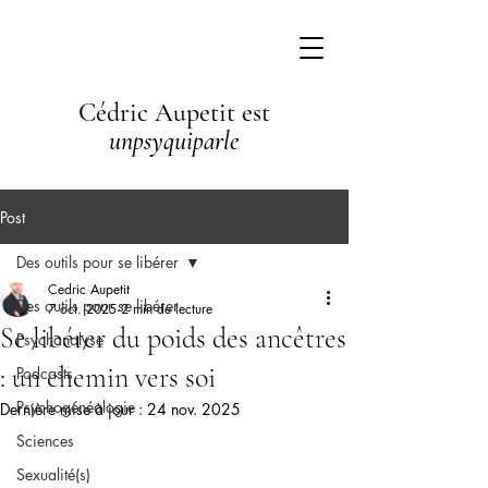
Cédric Aupetit est
unpsyquiparle
Post
Des outils pour se libérer
Cedric Aupetit
Des outils pour se libérer
7 oct. 2025
2 min de lecture
Se libérer du poids des ancêtres
Psychanalyse
: un chemin vers soi
Podcasts
Psychogénéalogie
Dernière mise à jour :
24 nov. 2025
Sciences
Sexualité(s)