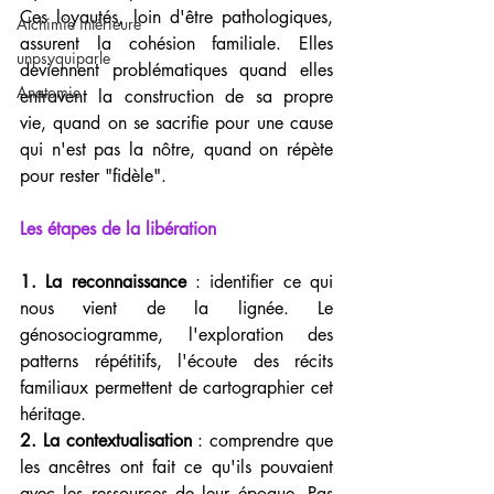
Ces loyautés, loin d'être pathologiques, 
Alchimie intérieure
assurent la cohésion familiale. Elles 
unpsyquiparle
deviennent problématiques quand elles 
Anatomie
entravent la construction de sa propre 
vie, quand on se sacrifie pour une cause 
qui n'est pas la nôtre, quand on répète 
pour rester "fidèle".
Les étapes de la libération
1. La reconnaissance
 : identifier ce qui 
nous vient de la lignée. Le 
génosociogramme, l'exploration des 
patterns répétitifs, l'écoute des récits 
familiaux permettent de cartographier cet 
héritage.
2. La contextualisation
 : comprendre que 
les ancêtres ont fait ce qu'ils pouvaient 
avec les ressources de leur époque. Pas 