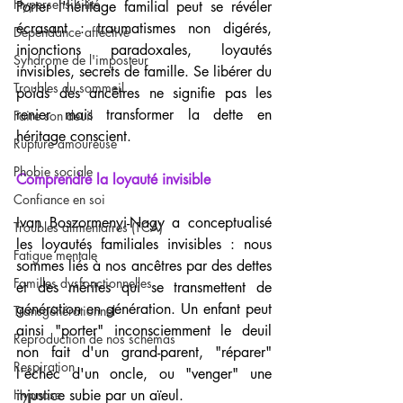
Hypersensibilité
Porter l'héritage familial peut se révéler 
écrasant : traumatismes non digérés, 
Dépendance affective
injonctions paradoxales, loyautés 
Syndrome de l'imposteur
invisibles, secrets de famille. Se libérer du 
Troubles du sommeil
poids des ancêtres ne signifie pas les 
renier mais transformer la dette en 
Faire son deuil
héritage conscient.
Rupture amoureuse
Phobie sociale
Comprendre la loyauté invisible
Confiance en soi
Ivan Boszormenyi-Nagy a conceptualisé 
Troubles alimentaires (TCA)
les loyautés familiales invisibles : nous 
Fatigue mentale
sommes liés à nos ancêtres par des dettes 
Familles dysfonctionnelles
et des mérites qui se transmettent de 
génération en génération. Un enfant peut 
Transgénérationnel
ainsi "porter" inconsciemment le deuil 
Reproduction de nos schémas
non fait d'un grand-parent, "réparer" 
Respiration
l'échec d'un oncle, ou "venger" une 
Hypnose
injustice subie par un aïeul.