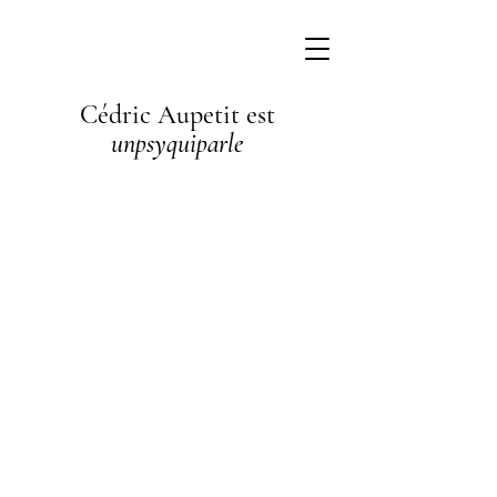
Cédric Aupetit est
unpsyquiparle
I'm a
paragraph. I'm
connected to
your collection
through a
dataset. Click
Preview to see
my content. To
update me, go