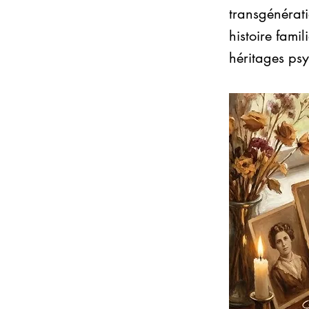
transgénérat
histoire famil
héritages psy