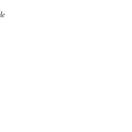
le
o your collection through a dataset. Click Preview to see