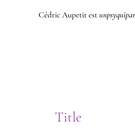
Cédric Aupetit est
unpsyquipar
I'm a paragraph. I'm connected t
me, go to the Data Manager.
Title