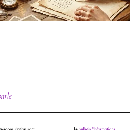
parle
téléconsultation sont
Le
bulletin "Informations