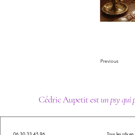
Previous
Cédric Aupetit est
un psy qui 
06.30.33.45.96
Tous les rdv en 