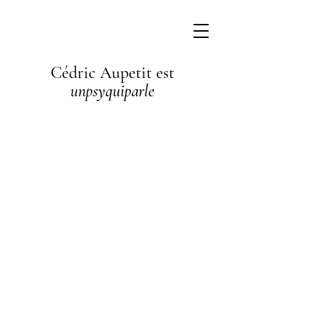
Cédric Aupetit est
unpsyquiparle
I'm a
paragraph. I'm
connected to
your collection
through a
dataset. Click
Preview to see
my content. To
update me, go