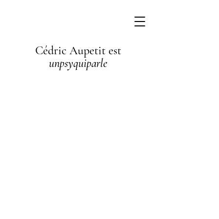
Cédric Aupetit est
unpsyquiparle
I'm a
paragraph. I'm
connected to
your collection
through a
dataset. Click
Preview to see
my content. To
update me, go