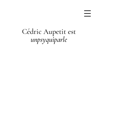
Cédric Aupetit est
unpsyquiparle
I'm a
paragraph. I'm
connected to
your collection
through a
dataset. Click
Preview to see
my content. To
update me, go