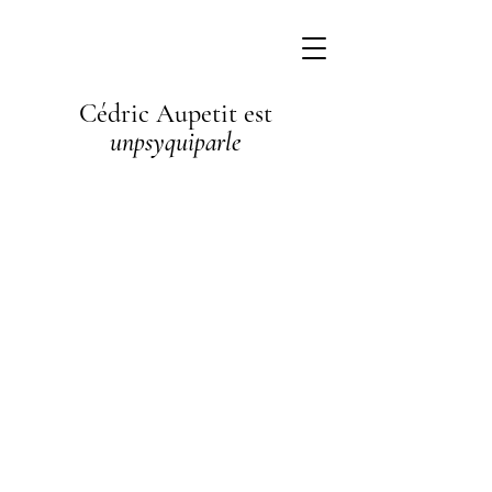
Cédric Aupetit est
unpsyquiparle
I'm a
paragraph. I'm
connected to
your collection
through a
dataset. Click
Preview to see
my content. To
update me, go