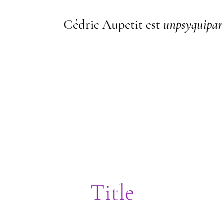
Cédric Aupetit est
unpsyquipar
I'm a paragraph. I'm connected t
me, go to the Data Manager.
Title