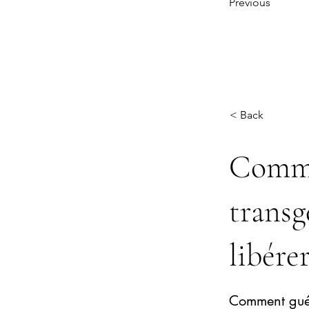
Previous
< Back
Comme
transg
libére
Comment guéri