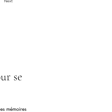
Next
our se
 des mémoires