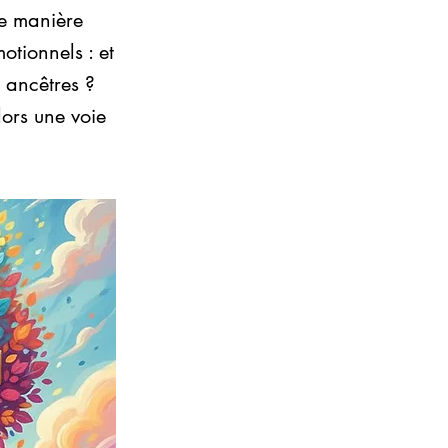
de manière
otionnels : et
s ancêtres ?
lors une voie