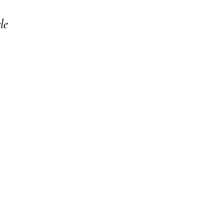
le
o your collection through a dataset. Click Preview to see