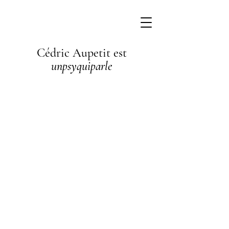
Cédric Aupetit est
unpsyquiparle
I'm a
paragraph. I'm
connected to
your collection
through a
dataset. Click
Preview to see
my content. To
update me, go