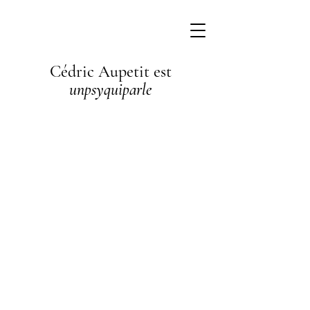
Cédric Aupetit est
unpsyquiparle
I'm a
paragraph. I'm
connected to
your collection
through a
dataset. Click
Preview to see
my content. To
update me, go