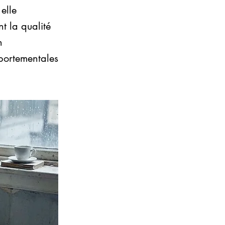
elle
t la qualité
n
portementales