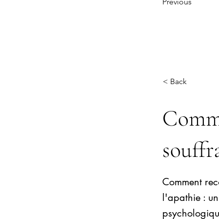
Previous
< Back
Comme
souffr
Comment reco
l'apathie : 
psychologique