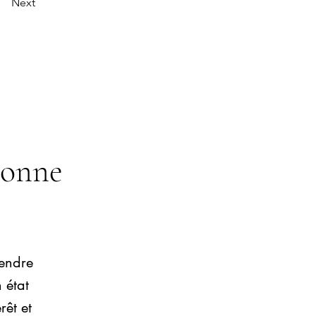
Next
sonne
endre
 état
rêt et