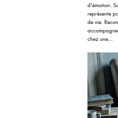
d'émotion. So
représente po
de vie. Recon
accompagneme
chez une...