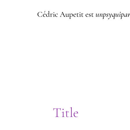
Cédric Aupetit est
unpsyquipar
I'm a paragraph. I'm connected t
me, go to the Data Manager.
Title