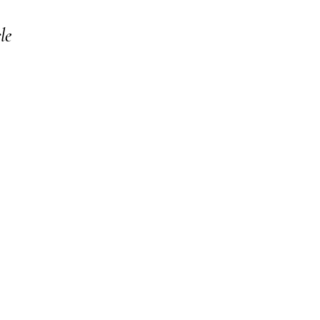
le
o your collection through a dataset. Click Preview to see