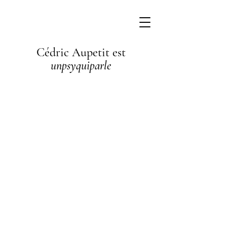
Cédric Aupetit est
unpsyquiparle
I'm a
paragraph. I'm
connected to
your collection
through a
dataset. Click
Preview to see
my content. To
update me, go