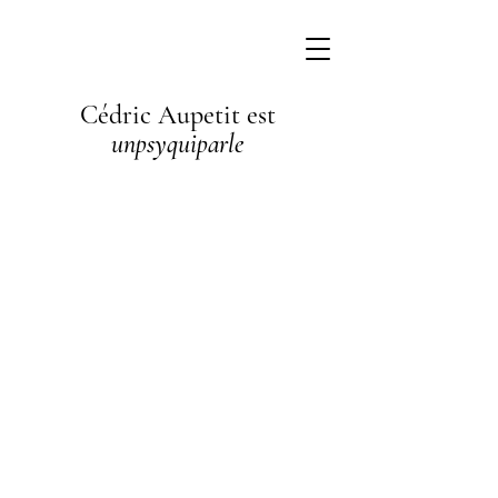
Cédric Aupetit est
unpsyquiparle
I'm a
paragraph. I'm
connected to
your collection
through a
dataset. Click
Preview to see
my content. To
update me, go