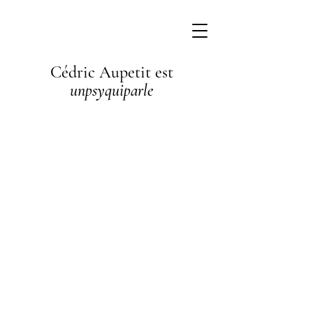
Cédric Aupetit est
unpsyquiparle
I'm a
paragraph. I'm
connected to
your collection
through a
dataset. Click
Preview to see
my content. To
update me, go