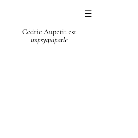
Cédric Aupetit est
unpsyquiparle
I'm a
paragraph. I'm
connected to
your collection
through a
dataset. Click
Preview to see
my content. To
update me, go