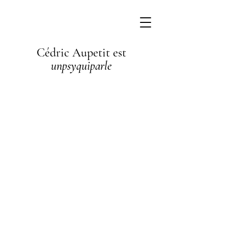
Cédric Aupetit est
unpsyquiparle
I'm a
paragraph. I'm
connected to
your collection
through a
dataset. Click
Preview to see
my content. To
update me, go