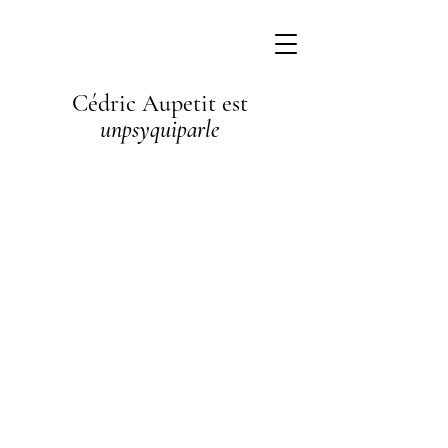
Cédric Aupetit est
unpsyquiparle
I'm a
paragraph. I'm
connected to
your collection
through a
dataset. Click
Preview to see
my content. To
update me, go