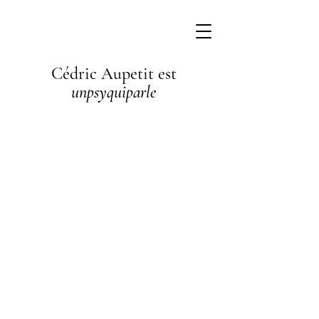
Cédric Aupetit est
unpsyquiparle
I'm a
paragraph. I'm
connected to
your collection
through a
dataset. Click
Preview to see
my content. To
update me, go