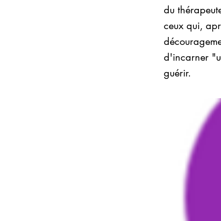
du thérapeut
ceux qui, apr
découragemen
d'incarner "u
guérir.