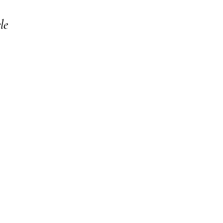
le
o your collection through a dataset. Click Preview to see