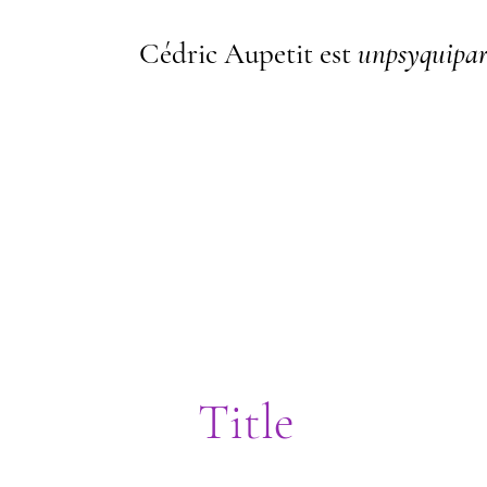
Cédric Aupetit est
unpsyquipar
I'm a paragraph. I'm connected t
me, go to the Data Manager.
Title