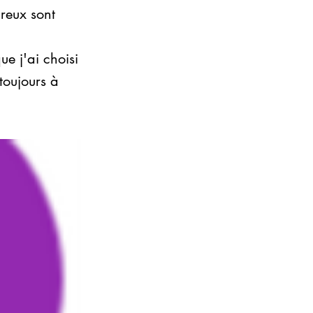
reux sont
e j'ai choisi
toujours à