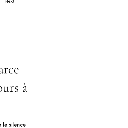
Next
arce
ours à
 le silence