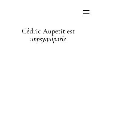
Cédric Aupetit est
unpsyquiparle
I'm a
paragraph. I'm
connected to
your collection
through a
dataset. Click
Preview to see
my content. To
update me, go