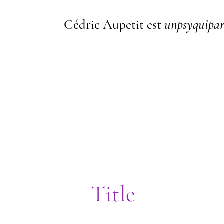
Cédric Aupetit est
unpsyquipar
I'm a paragraph. I'm connected t
me, go to the Data Manager.
Title