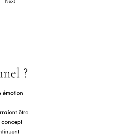
Next
nnel ?
e émotion
raient être
n concept
ntinuent