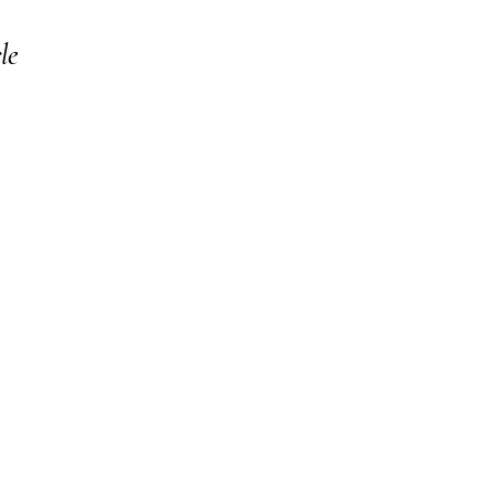
le
o your collection through a dataset. Click Preview to see