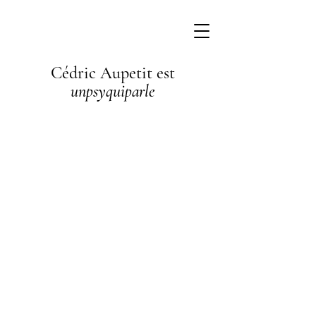
Cédric Aupetit est
unpsyquiparle
I'm a
paragraph. I'm
connected to
your collection
through a
dataset. Click
Preview to see
my content. To
update me, go