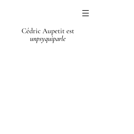
Cédric Aupetit est
unpsyquiparle
I'm a
paragraph. I'm
connected to
your collection
through a
dataset. Click
Preview to see
my content. To
update me, go