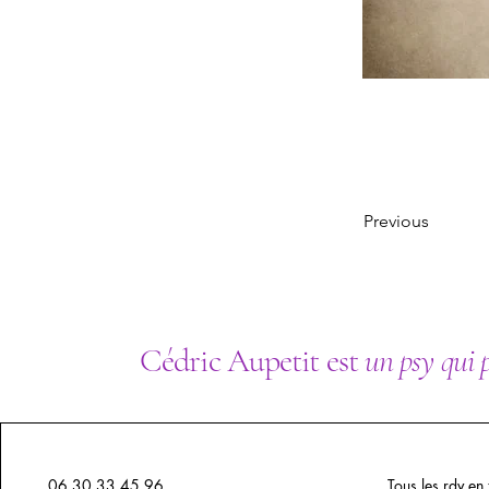
Previous
Cédric Aupetit est
un psy qui 
06.30.33.45.96
Tous les rdv en 