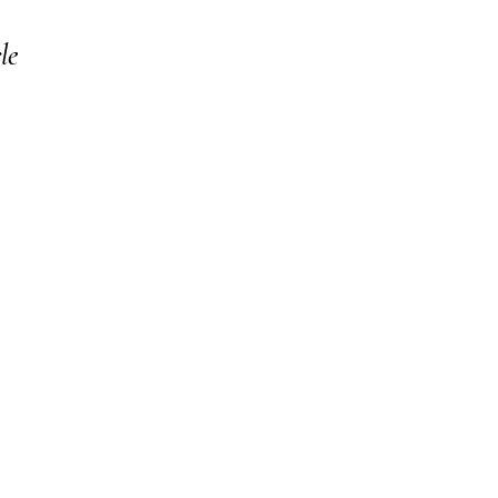
le
o your collection through a dataset. Click Preview to see