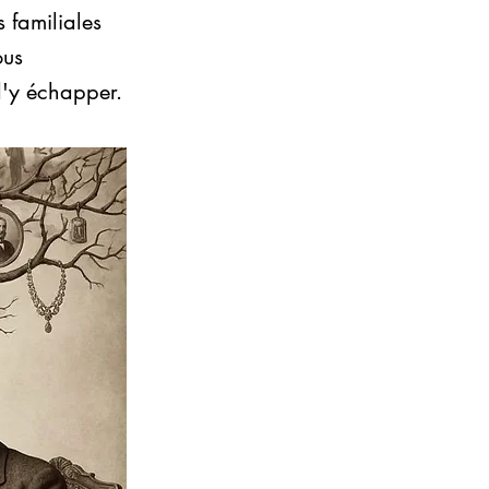
 familiales
ous
d'y échapper.