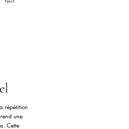
Next
el
a répétition
prend une
s. Cette