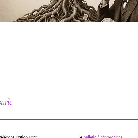
parle
téléconsultation sont
Le
bulletin "Informations