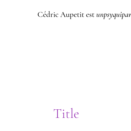
Cédric Aupetit est
unpsyquipar
I'm a paragraph. I'm connected t
me, go to the Data Manager.
Title