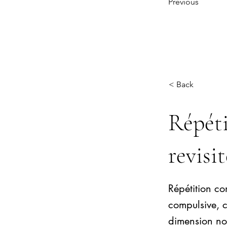
Previous
< Back
Répéti
revisi
Répétition co
compulsive, 
dimension nou