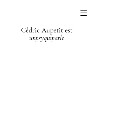
Cédric Aupetit est
unpsyquiparle
I'm a
paragraph. I'm
connected to
your collection
through a
dataset. Click
Preview to see
my content. To
update me, go