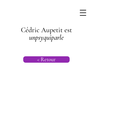
Cédric Aupetit est
unpsyquiparle
< Retour
Psychologie |
Syndrome de
l'imposteur |
Psychanalyse
Transgénération
nelle |