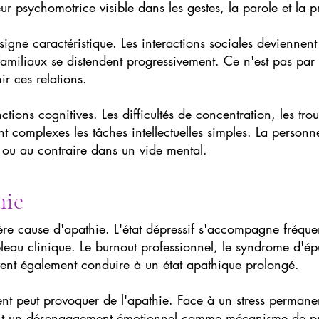
 psychomotrice visible dans les gestes, la parole et la p
 signe caractéristique. Les interactions sociales deviennent
 familiaux se distendent progressivement. Ce n'est pas pa
ir ces relations.
tions cognitives. Les difficultés de concentration, les troub
t complexes les tâches intellectuelles simples. La person
 ou au contraire dans un vide mental.
hie
ière cause d'apathie. L'état dépressif s'accompagne fré
leau clinique. Le burnout professionnel, le syndrome d'ép
ent également conduire à un état apathique prolongé.
nt peut provoquer de l'apathie. Face à un stress perman
ant un désengagement émotionnel comme mécanisme de pr