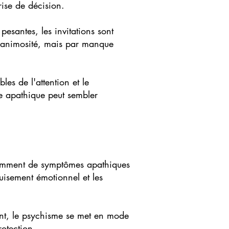
rise de décision.
 pesantes, les invitations sont
r animosité, mais par manque
les de l'attention et le
ne apathique peut sembler
quemment de symptômes apathiques
uisement émotionnel et les
ent, le psychisme se met en mode
otection.