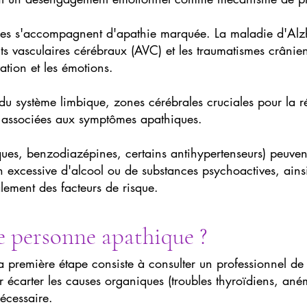
ues s'accompagnent d'apathie marquée. La maladie d'Alzh
s vasculaires cérébraux (AVC) et les traumatismes crâniens
ation et les émotions.
t du système limbique, zones cérébrales cruciales pour la r
t associées aux symptômes apathiques.
ues, benzodiazépines, certains antihypertenseurs) peuve
 excessive d'alcool ou de substances psychoactives, ainsi
alement des facteurs de risque.
 personne apathique ?
 première étape consiste à consulter un professionnel de
 écarter les causes organiques (troubles thyroïdiens, anémi
écessaire.