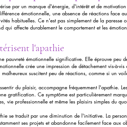
rise par un manque d'énergie, d'intérêt et de motivatio
différence émotionnelle, une absence de réactions face a
vités habituelles. Ce n'est pas simplement de la paresse 
d qui affecte durablement le comportement et les émotion
térisent l'apathie
 pauvreté émotionnelle significative. Elle éprouve peu de 
motionnelle crée une impression de détachement vis-à-vis 
malheureux suscitent peu de réactions, comme si un voile 
essentir du plaisir, accompagne fréquemment l'apathie. Les 
une gratification. Ce symptôme est particulièrement marqua
les, vie professionnelle et même les plaisirs simples du quo
hie se traduit par une diminution de l'initiative. La per
nstamment ses projets et abandonne facilement face aux obs