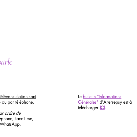
parle
téléconsultation sont
Le
bulletin "Informations
o ou par téléphone.
Générales"
d'Alterrepsy est à
télécharger
ICI
.
par ordre de
léphone, FaceTime,
 WhatsApp.