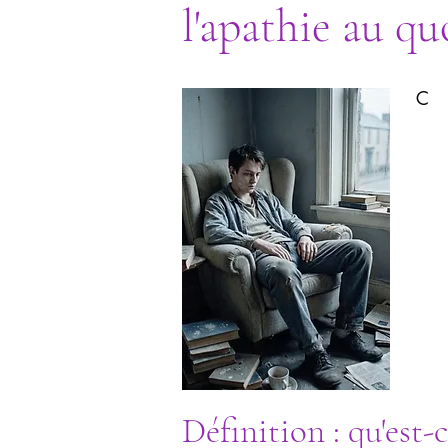
l'apathie au qu
C
Définition : qu'est