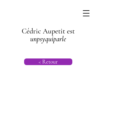
Cédric Aupetit est
unpsyquiparle
< Retour
Psychogénéalog
ie |
Psychanalyse
Transgénération
nelle