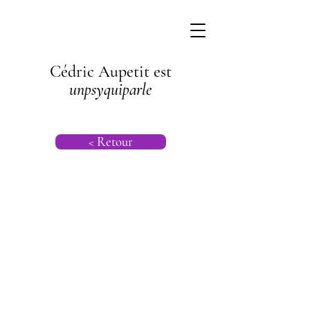
Cédric Aupetit est
unpsyquiparle
< Retour
Psychogénéalog
ie |
Psychanalyse
Transgénération
nelle