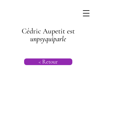
Cédric Aupetit est
unpsyquiparle
< Retour
Confiance en
soi |
Psychologie |
Psychanalyse
Transgénération
nelle |