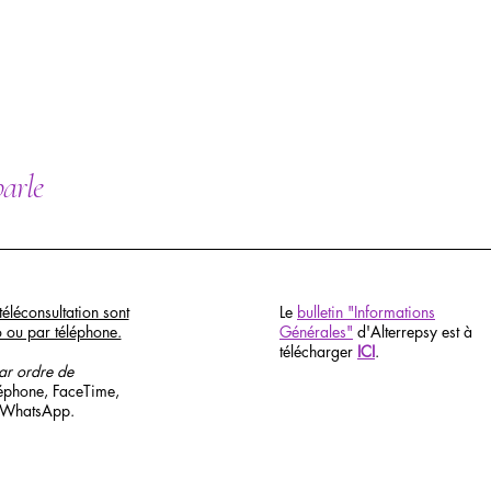
parle
téléconsultation sont
Le
bulletin "Informations
o ou par téléphone.
Générales"
d'Alterrepsy est à
télécharger
ICI
.
par ordre de
léphone, FaceTime,
 WhatsApp.