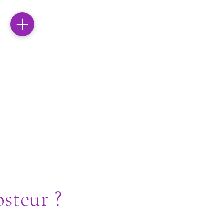
éalogie | Psychanalyse
steur ?