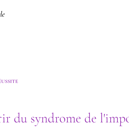
le
ologie | Psychanalyse Transgénérationnelle | Psychogén
ÉUSSITE
r du syndrome de l'impo