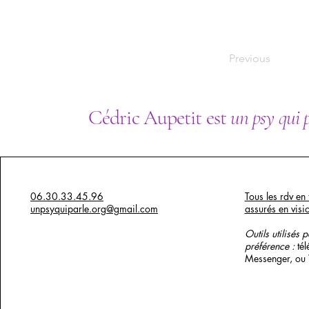
Previous
Cédric Aupetit est
un psy qui 
06.30.33.45.96
Tous les rdv en 
unpsyquiparle.org@gmail.com
assurés en visi
Outils utilisés 
préférence :
té
Messenger, ou
x