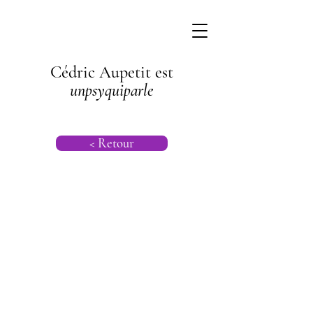
Cédric Aupetit est
unpsyquiparle
< Retour
Psychogénéalog
ie |
Psychanalyse
Transgénération
nelle