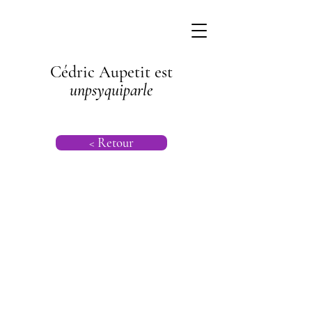
Cédric Aupetit est
unpsyquiparle
< Retour
Psychogénéalog
ie |
Psychanalyse
Transgénération
nelle