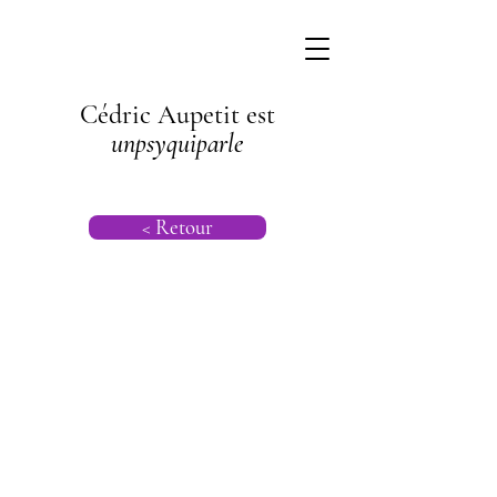
Cédric Aupetit est
unpsyquiparle
< Retour
Dépendance
affective |
Psychologie |
Psychiatrie |
Psychanalyse
Transgénération